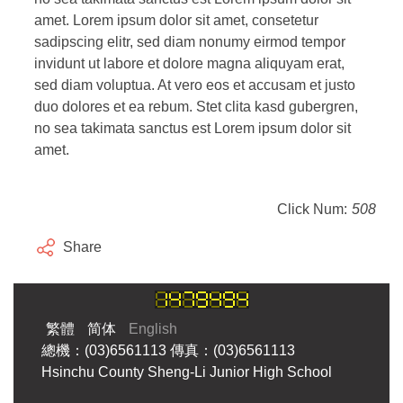
amet. Lorem ipsum dolor sit amet, consetetur
sadipscing elitr, sed diam nonumy eirmod tempor
invidunt ut labore et dolore magna aliquyam erat,
sed diam voluptua. At vero eos et accusam et justo
duo dolores et ea rebum. Stet clita kasd gubergren,
no sea takimata sanctus est Lorem ipsum dolor sit
amet.
Click Num:
508
Share
繁體
简体
English
總機：(03)6561113 傳真：(03)6561113
Hsinchu County Sheng-Li Junior High School