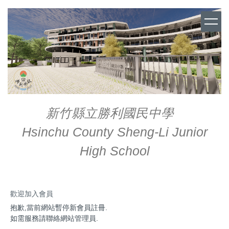
跳
到
主
要
內
容
區
新竹縣立勝利國民中學
Hsinchu County Sheng-Li Junior
High School
歡迎加入會員
抱歉,當前網站暫停新會員註冊.
如需服務請聯絡網站管理員.