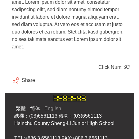
amet. Lorem ipsum dolor sit amet, consetetur
sadipscing elitr, sed diam nonumy eirmod tempor
invidunt ut labore et dolore magna aliquyam erat,
sed diam voluptua. At vero eos et accusam et justo
duo dolores et ea rebum. Stet clita kasd gubergren,
no sea takimata sanctus est Lorem ipsum dolor sit
amet.
Click Num:
93
Share
繁體
简体
English
總機：(03)6561113 傳真：(03)6561113
Hsinchu County Sheng-Li Junior High School
TEL:+886 3 6561113 FAX:+886 3 6561113