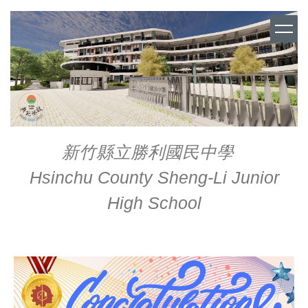
跳
到
主
要
內
容
區
新竹縣立勝利國民中學
Hsinchu County Sheng-Li Junior
High School